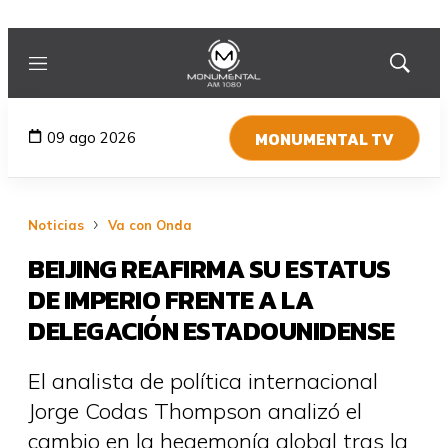
Menú
Mostrar
búsqued
MONUMENTAL TV
09 ago 2026
Noticias
Va con Onda
BEIJING REAFIRMA SU ESTATUS
DE IMPERIO FRENTE A LA
DELEGACIÓN ESTADOUNIDENSE
El analista de política internacional
Jorge Codas Thompson analizó el
cambio en la hegemonía global tras la