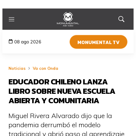
Menú
Mostrar
búsqued
MONUMENTAL TV
08 ago 2026
Noticias
Va con Onda
EDUCADOR CHILENO LANZA
LIBRO SOBRE NUEVA ESCUELA
ABIERTA Y COMUNITARIA
Miguel Rivera Alvarado dijo que la
pandemia derrumbó el modelo
tradicional y abrió paso al aprendizaje