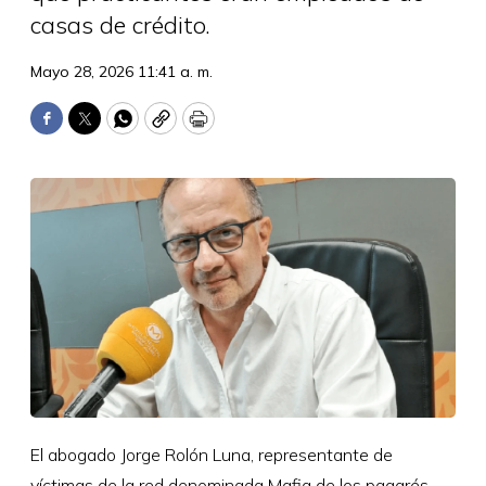
casas de crédito.
Mayo 28, 2026 11:41 a. m.
Facebook
Twitter
WhatsApp
Copy
Print
El abogado Jorge Rolón Luna, representante de
víctimas de la red denominada Mafia de los pagarés,