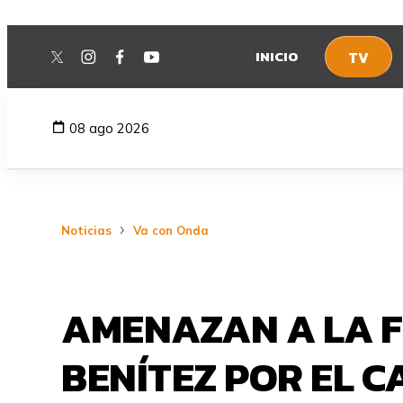
INICIO
TV
twitter
instagram
facebook
youtube
08 ago 2026
Noticias
Va con Onda
AMENAZAN A LA F
BENÍTEZ POR EL C