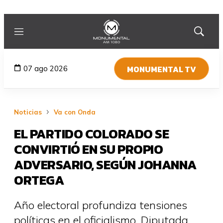
Menú
Mostrar
búsqued
MONUMENTAL TV
07 ago 2026
Noticias
Va con Onda
EL PARTIDO COLORADO SE
CONVIRTIÓ EN SU PROPIO
ADVERSARIO, SEGÚN JOHANNA
ORTEGA
Año electoral profundiza tensiones
políticas en el oficialismo. Diputada