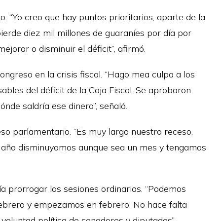
. “Yo creo que hay puntos prioritarios, aparte de la
 pierde diez mil millones de guaraníes por día por
jorar o disminuir el déficit”, afirmó.
ongreso en la crisis fiscal. “Hago mea culpa a los
bles del déficit de la Caja Fiscal. Se aprobaron
ónde saldría ese dinero”, señaló.
so parlamentario. “Es muy largo nuestro receso.
mo año disminuyamos aunque sea un mes y tengamos
ía prorrogar las sesiones ordinarias. “Podemos
ebrero y empezamos en febrero. No hace falta
 voluntad política de senadores y diputados”,