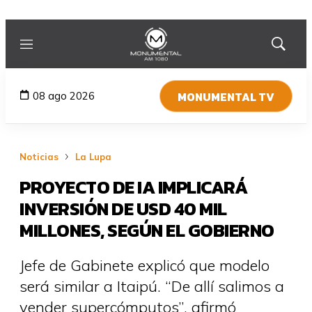
Menú
Mostrar
búsqued
MONUMENTAL TV
08 ago 2026
Noticias
La Lupa
PROYECTO DE IA IMPLICARÁ
INVERSIÓN DE USD 40 MIL
MILLONES, SEGÚN EL GOBIERNO
Jefe de Gabinete explicó que modelo
será similar a Itaipú. “De allí salimos a
vender supercómputos”, afirmó