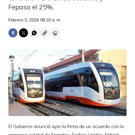
Fepasa el 25%.
Febrero 5, 2026 08:10 a. m.
Facebook
Twitter
WhatsApp
Copy
Print
El Gobierno anunció ayer la firma de un acuerdo con la
empresa estatal de Emiratos Árabes Unidos, Etihad