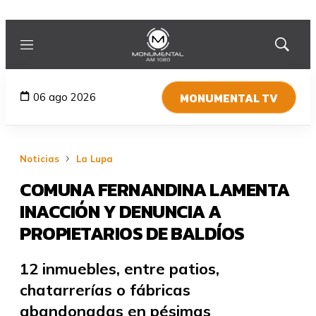
Menú
Mostrar
búsqued
MONUMENTAL TV
06 ago 2026
Noticias
La Lupa
COMUNA FERNANDINA LAMENTA
INACCIÓN Y DENUNCIA A
PROPIETARIOS DE BALDÍOS
12 inmuebles, entre patios,
chatarrerías o fábricas
abandonadas en pésimas