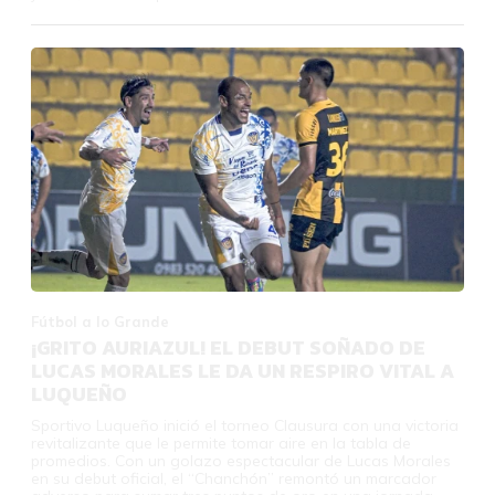
Fútbol a lo Grande
¡GRITO AURIAZUL! EL DEBUT SOÑADO DE
LUCAS MORALES LE DA UN RESPIRO VITAL A
LUQUEÑO
Sportivo Luqueño inició el torneo Clausura con una victoria
revitalizante que le permite tomar aire en la tabla de
promedios. Con un golazo espectacular de Lucas Morales
en su debut oficial, el “Chanchón” remontó un marcador