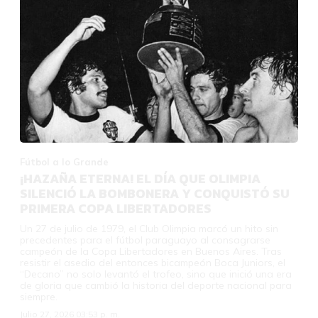
Fútbol a lo Grande
¡HAZAÑA ETERNA! EL DÍA QUE OLIMPIA
SILENCIÓ LA BOMBONERA Y CONQUISTÓ SU
PRIMERA COPA LIBERTADORES
Un 27 de julio de 1979, el Club Olimpia marcó un hito sin
precedentes para el fútbol paraguayo al consagrarse
campeón de la Copa Libertadores en Buenos Aires. Tras
resistir el asedio del entonces bicampeón Boca Juniors, el
“Decano” no solo levantó el trofeo, sino que inició una era
de gloria que cambió la historia del deporte nacional para
siempre.
Julio 27, 2026 03:53 p. m.