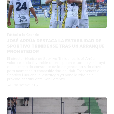
Fútbol a lo Grande
JOSÉ ARRÚA DESTACA LA ESTABILIDAD DE
SPORTIVO TRINIDENSE TRAS UN ARRANQUE
PROMETEDOR
El director técnico de Sportivo Trinidense, José Arrúa,
valoró el inicio favorable del equipo en el torneo y subrayó
que el respaldo constante de la dirigencia ha sido clave
para mantener la competitividad del club. Tras vencer a
Sportivo Luqueño, el estratega ya pone la mira en el
próximo desafío ante San Lorenzo.
Julio 30, 2026 01:51 p. m.