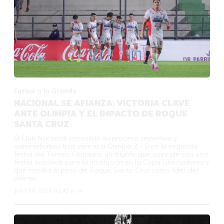
Fútbol a lo Grande
NACIONAL SE AFIANZA: VICTORIA CLAVE
ANTE OLIMPIA Y EL IMPACTO DE ROQUE
SANTA CRUZ
El Club Nacional consolidó su proceso deportivo y
administrativo tras vencer a Olimpia 2 - 0 en la segunda
fecha del Torneo Clausura, un triunfo que coincide con una
fecha histórica para la institución en la Copa Libertadores y
que resalta el peso de Roque Santa Cruz como líder del
plantel.
Julio 30, 2026 01:45 p. m.