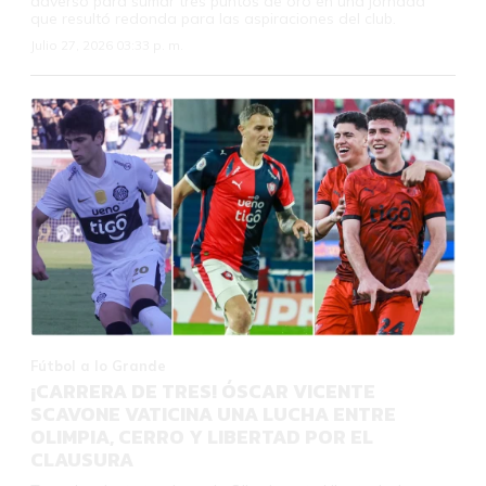
adverso para sumar tres puntos de oro en una jornada
que resultó redonda para las aspiraciones del club.
Julio 27, 2026 03:33 p. m.
Fútbol a lo Grande
¡CARRERA DE TRES! ÓSCAR VICENTE
SCAVONE VATICINA UNA LUCHA ENTRE
OLIMPIA, CERRO Y LIBERTAD POR EL
CLAUSURA