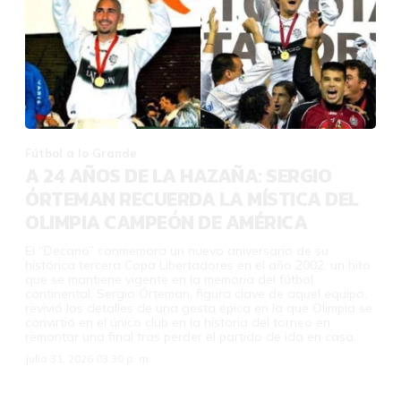
Fútbol a lo Grande
A 24 AÑOS DE LA HAZAÑA: SERGIO
ÓRTEMAN RECUERDA LA MÍSTICA DEL
OLIMPIA CAMPEÓN DE AMÉRICA
El “Decano” conmemora un nuevo aniversario de su
histórica tercera Copa Libertadores en el año 2002, un hito
que se mantiene vigente en la memoria del fútbol
continental. Sergio Órteman, figura clave de aquel equipo,
revivió los detalles de una gesta épica en la que Olimpia se
convirtió en el único club en la historia del torneo en
remontar una final tras perder el partido de ida en casa.
Julio 31, 2026 03:30 p. m.