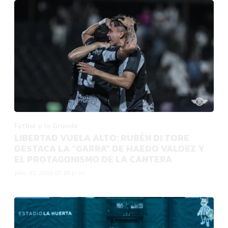
Fútbol a lo Grande
LIBERTAD VUELA ALTO: RUBÉN DI TORE
DESTACA LA “GARRA” DE HAEDO VALDEZ Y
EL PROTAGONISMO DE LA CANTERA
Julio 31, 2026 03:15 p. m.