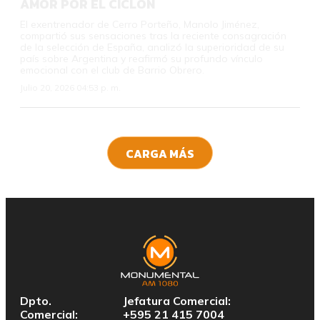
AMOR POR EL CICLÓN
El exentrenador de Cerro Porteño, Manolo Jiménez,
compartió sus sensaciones tras la reciente consagración
de la selección de España, analizó la superioridad de su
país sobre Argentina y reafirmó su profundo vínculo
emocional con el club de Barrio Obrero.
Julio 20, 2026 04:53 p. m.
CARGA MÁS
Dpto.
Jefatura Comercial:
Comercial:
+595 21 415 7004