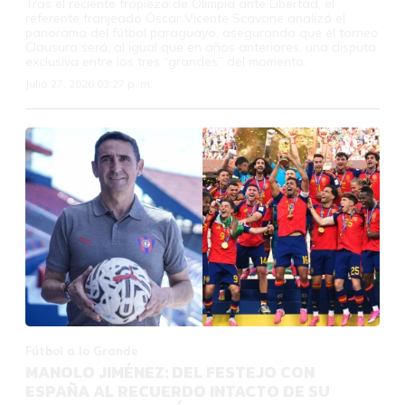
Tras el reciente tropiezo de Olimpia ante Libertad, el
referente franjeado Óscar Vicente Scavone analizó el
panorama del fútbol paraguayo, asegurando que el torneo
Clausura será, al igual que en años anteriores, una disputa
exclusiva entre los tres “grandes” del momento.
Julio 27, 2026 03:27 p. m.
Fútbol a lo Grande
MANOLO JIMÉNEZ: DEL FESTEJO CON
ESPAÑA AL RECUERDO INTACTO DE SU