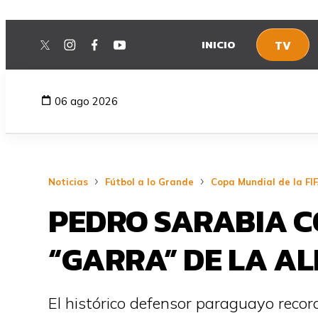
INICIO
TV
twitter
instagram
facebook
youtube
06 ago 2026
Noticias
Fútbol a lo Grande
Copa Mundial de la FI
PEDRO SARABIA C
“GARRA” DE LA A
El histórico defensor paraguayo record