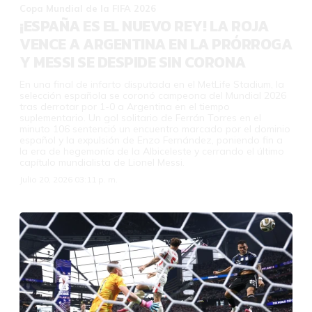
Copa Mundial de la FIFA 2026
¡ESPAÑA ES EL NUEVO REY! LA ROJA
VENCE A ARGENTINA EN LA PRÓRROGA
Y MESSI SE DESPIDE SIN CORONA
En una final de infarto disputada en el MetLife Stadium, la
selección española se coronó campeona del Mundial 2026
tras derrotar por 1-0 a Argentina en el tiempo
suplementario. Un gol solitario de Ferrán Torres en el
minuto 106 sentenció un encuentro marcado por el dominio
español y la expulsión de Enzo Fernández, poniendo fin a
la era de hegemonía de la Albiceleste y cerrando el último
capítulo mundialista de Lionel Messi.
Julio 20, 2026 03:11 p. m.