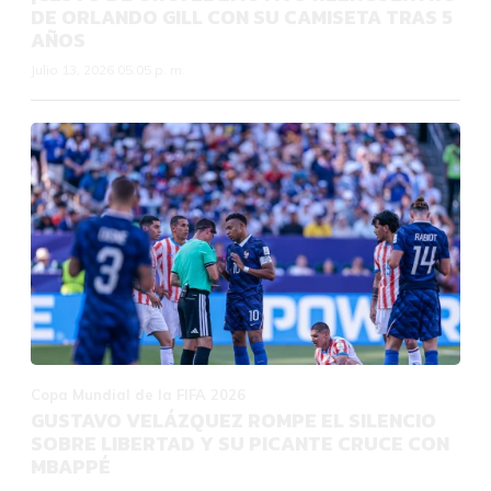
DE ORLANDO GILL CON SU CAMISETA TRAS 5
AÑOS
Julio 13, 2026 05:05 p. m.
Copa Mundial de la FIFA 2026
GUSTAVO VELÁZQUEZ ROMPE EL SILENCIO
SOBRE LIBERTAD Y SU PICANTE CRUCE CON
MBAPPÉ