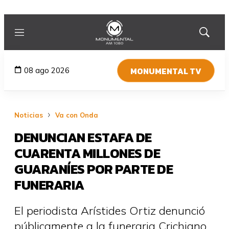
Menú
Mostrar
búsqued
MONUMENTAL TV
08 ago 2026
Noticias
Va con Onda
DENUNCIAN ESTAFA DE
CUARENTA MILLONES DE
GUARANÍES POR PARTE DE
FUNERARIA
El periodista Arístides Ortiz denunció
públicamente a la funeraria Crichigno