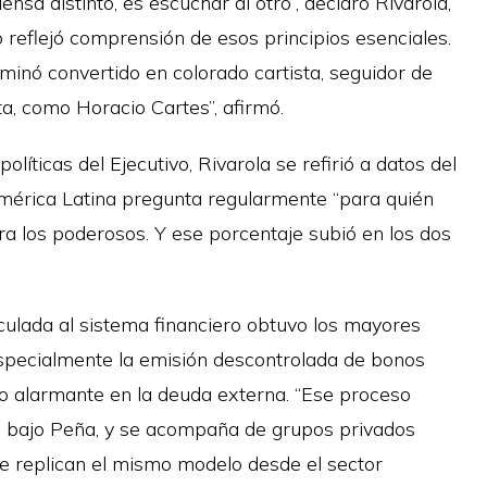
nsa distinto, es escuchar al otro”, declaró Rivarola,
o reflejó comprensión de esos principios esenciales.
erminó convertido en colorado cartista, seguidor de
ta, como Horacio Cartes”, afirmó.
líticas del Ejecutivo, Rivarola se refirió a datos del
mérica Latina pregunta regularmente “para quién
ra los poderosos. Y ese porcentaje subió en los dos
culada al sistema financiero obtuvo los mayores
especialmente la emisión descontrolada de bonos
o alarmante en la deuda externa. “Ese proceso
ó bajo Peña, y se acompaña de grupos privados
ue replican el mismo modelo desde el sector