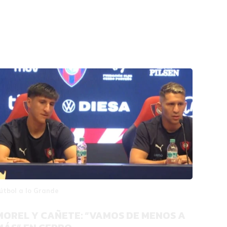
útbol a lo Grande
MOREL Y CAÑETE: “VAMOS DE MENOS A