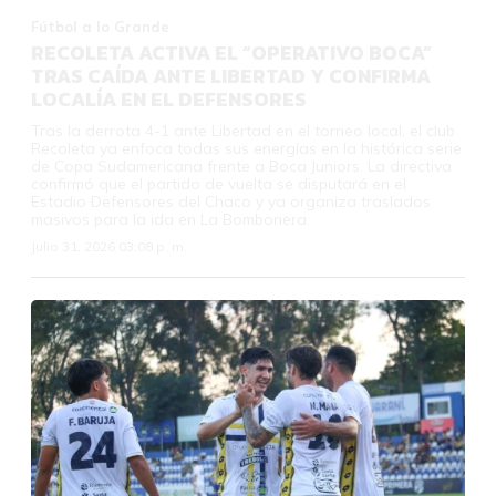
Fútbol a lo Grande
RECOLETA ACTIVA EL “OPERATIVO BOCA”
TRAS CAÍDA ANTE LIBERTAD Y CONFIRMA
LOCALÍA EN EL DEFENSORES
Tras la derrota 4-1 ante Libertad en el torneo local, el club
Recoleta ya enfoca todas sus energías en la histórica serie
de Copa Sudamericana frente a Boca Juniors. La directiva
confirmó que el partido de vuelta se disputará en el
Estadio Defensores del Chaco y ya organiza traslados
masivos para la ida en La Bombonera.
Julio 31, 2026 03:08 p. m.