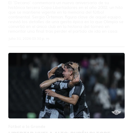
El “Decano” conmemora un nuevo aniversario de su
histórica tercera Copa Libertadores en el año 2002, un hito
que se mantiene vigente en la memoria del fútbol
continental. Sergio Órteman, figura clave de aquel equipo,
revivió los detalles de una gesta épica en la que Olimpia se
convirtió en el único club en la historia del torneo en
remontar una final tras perder el partido de ida en casa.
Julio 31, 2026 03:30 p. m.
Fútbol a lo Grande