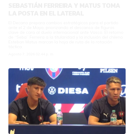
SEBASTIÁN FERREIRA Y MATUS TOMA
LA POSTA EN EL LATERAL
El Decano prepara cambios estratégicos para el partido
ante el 2 de Mayo, priorizando el descanso de figuras
clave de cara al duelo internacional ante Vasco. El retorno
de “Seba” Ferreira a la titularidad y la inclusión del chileno
Esteban Matus marcan la hoja de ruta de la rotación
táctica.
Agosto 7, 2026 02:44 p. m.