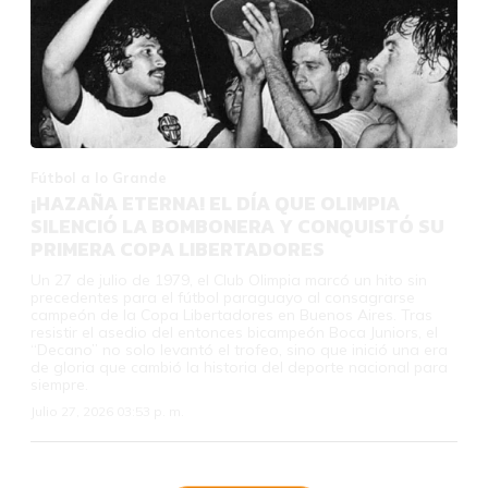
Fútbol a lo Grande
¡HAZAÑA ETERNA! EL DÍA QUE OLIMPIA
SILENCIÓ LA BOMBONERA Y CONQUISTÓ SU
PRIMERA COPA LIBERTADORES
Un 27 de julio de 1979, el Club Olimpia marcó un hito sin
precedentes para el fútbol paraguayo al consagrarse
campeón de la Copa Libertadores en Buenos Aires. Tras
resistir el asedio del entonces bicampeón Boca Juniors, el
“Decano” no solo levantó el trofeo, sino que inició una era
de gloria que cambió la historia del deporte nacional para
siempre.
Julio 27, 2026 03:53 p. m.