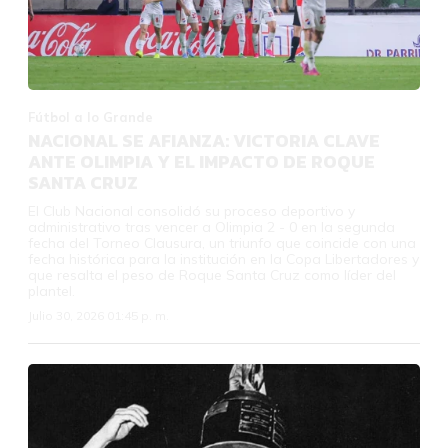
Fútbol a lo Grande
NACIONAL SE AFIANZA: VICTORIA CLAVE
ANTE OLIMPIA Y EL IMPACTO DE ROQUE
SANTA CRUZ
El Club Nacional consolidó su proceso deportivo y
administrativo tras vencer a Olimpia 2 - 0 en la segunda
fecha del Torneo Clausura, un triunfo que coincide con una
fecha histórica para la institución en la Copa Libertadores y
que resalta el peso de Roque Santa Cruz como líder del
plantel.
Julio 30, 2026 01:45 p. m.