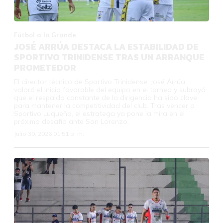
Fútbol a lo Grande
JOSÉ ARRÚA DESTACA LA ESTABILIDAD DE
SPORTIVO TRINIDENSE TRAS UN ARRANQUE
PROMETEDOR
El director técnico de Sportivo Trinidense, José Arrúa,
valoró el inicio favorable del equipo en el torneo y subrayó
que el respaldo constante de la dirigencia ha sido clave
para mantener la competitividad del club. Tras vencer a
Sportivo Luqueño, el estratega ya pone la mira en el
próximo desafío ante San Lorenzo.
Julio 30, 2026 01:51 p. m.