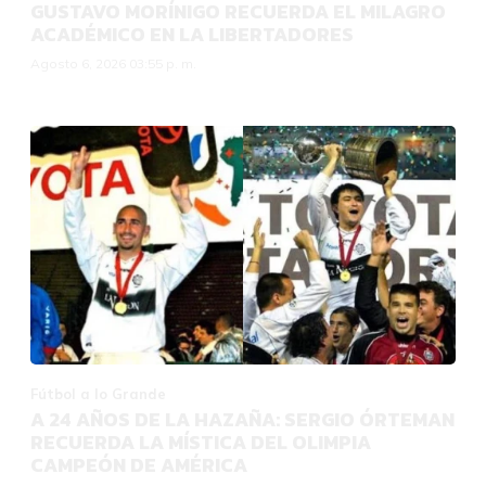
GUSTAVO MORÍNIGO RECUERDA EL MILAGRO
ACADÉMICO EN LA LIBERTADORES
Agosto 6, 2026 03:55 p. m.
Fútbol a lo Grande
A 24 AÑOS DE LA HAZAÑA: SERGIO ÓRTEMAN
RECUERDA LA MÍSTICA DEL OLIMPIA
CAMPEÓN DE AMÉRICA