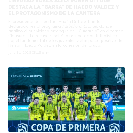
LIBERTAD VUELA ALTO: RUBÉN DI TORE
DESTACA LA “GARRA” DE HAEDO VALDEZ Y
EL PROTAGONISMO DE LA CANTERA
El presidente de Libertad, Rubén Di Tore, brindó
declaraciones al programa
Fútbol a lo Grande
, donde
analizó el auspicioso arranque del “Gumarelo” en el torneo
Clausura. El directivo resaltó la recuperación futbolística, el
papel fundamental de los juveniles y el impacto positivo de
Nelson Haedo Valdez en la cohesión del grupo.
Julio 31, 2026 03:15 p. m.