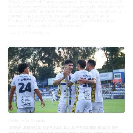
Tras la derrota 4-1 ante Libertad en el torneo local, el club
Recoleta ya enfoca todas sus energías en la histórica serie
de Copa Sudamericana frente a Boca Juniors. La directiva
confirmó que el partido de vuelta se disputará en el
Estadio Defensores del Chaco y ya organiza traslados
masivos para la ida en La Bombonera.
Julio 31, 2026 03:08 p. m.
Fútbol a lo Grande
JOSÉ ARRÚA DESTACA LA ESTABILIDAD DE