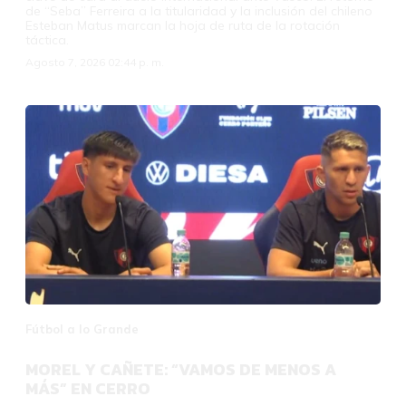
de “Seba” Ferreira a la titularidad y la inclusión del chileno
Esteban Matus marcan la hoja de ruta de la rotación
táctica.
Agosto 7, 2026 02:44 p. m.
Fútbol a lo Grande
MOREL Y CAÑETE: “VAMOS DE MENOS A
MÁS” EN CERRO