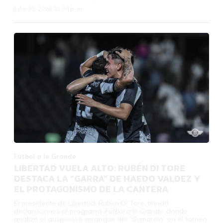
Julio 31, 2026 03:30 p. m.
Fútbol a lo Grande
LIBERTAD VUELA ALTO: RUBÉN DI TORE
DESTACA LA “GARRA” DE HAEDO VALDEZ Y
EL PROTAGONISMO DE LA CANTERA
El presidente de Libertad, Rubén Di Tore, brindó
declaraciones al programa
Fútbol a lo Grande
, donde
analizó el auspicioso arranque del “Gumarelo” en el torneo