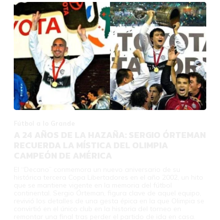
Fútbol a lo Grande
A 24 AÑOS DE LA HAZAÑA: SERGIO ÓRTEMAN
RECUERDA LA MÍSTICA DEL OLIMPIA
CAMPEÓN DE AMÉRICA
El “Decano” conmemora un nuevo aniversario de su
histórica tercera Copa Libertadores en el año 2002, un hito
que se mantiene vigente en la memoria del fútbol
continental. Sergio Órteman, figura clave de aquel equipo,
revivió los detalles de una gesta épica en la que Olimpia se
convirtió en el único club en la historia del torneo en
remontar una final tras perder el partido de ida en casa.