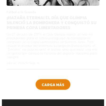
Fútbol a lo Grande
¡HAZAÑA ETERNA! EL DÍA QUE OLIMPIA
SILENCIÓ LA BOMBONERA Y CONQUISTÓ SU
PRIMERA COPA LIBERTADORES
Un 27 de julio de 1979, el Club Olimpia marcó un hito sin
precedentes para el fútbol paraguayo al consagrarse
campeón de la Copa Libertadores en Buenos Aires. Tras
resistir el asedio del entonces bicampeón Boca Juniors, el
“Decano” no solo levantó el trofeo, sino que inició una era
de gloria que cambió la historia del deporte nacional para
siempre.
Julio 27, 2026 03:53 p. m.
CARGA MÁS