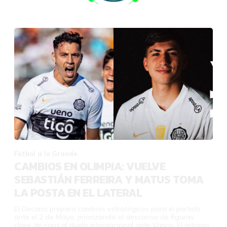
Fútbol a lo Grande
CAMBIOS EN OLIMPIA: VUELVE
SEBASTIÁN FERREIRA Y MATUS TOMA
LA POSTA EN EL LATERAL
El Decano prepara cambios estratégicos para el partido
ante el 2 de Mayo, priorizando el descanso de figuras
clave de cara al duelo internacional ante Vasco. El retorno