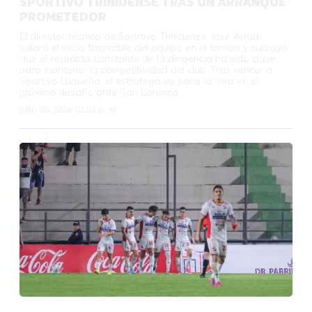
SPORTIVO TRINIDENSE TRAS UN ARRANQUE
PROMETEDOR
El director técnico de Sportivo Trinidense, José Arrúa,
valoró el inicio favorable del equipo en el torneo y subrayó
que el respaldo constante de la dirigencia ha sido clave
para mantener la competitividad del club. Tras vencer a
Sportivo Luqueño, el estratega ya pone la mira en el
próximo desafío ante San Lorenzo.
Julio 30, 2026 01:51 p. m.