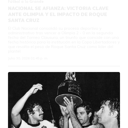
Fútbol a lo Grande
NACIONAL SE AFIANZA: VICTORIA CLAVE
ANTE OLIMPIA Y EL IMPACTO DE ROQUE
SANTA CRUZ
El Club Nacional consolidó su proceso deportivo y
administrativo tras vencer a Olimpia 2 - 0 en la segunda
fecha del Torneo Clausura, un triunfo que coincide con una
fecha histórica para la institución en la Copa Libertadores y
que resalta el peso de Roque Santa Cruz como líder del
plantel.
Julio 30, 2026 01:45 p. m.