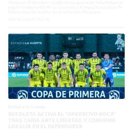
Clausura. El directivo resaltó la recuperación futbolística, el
papel fundamental de los juveniles y el impacto positivo de
Nelson Haedo Valdez en la cohesión del grupo.
Julio 31, 2026 03:15 p. m.
Fútbol a lo Grande
RECOLETA ACTIVA EL “OPERATIVO BOCA”
TRAS CAÍDA ANTE LIBERTAD Y CONFIRMA
LOCALÍA EN EL DEFENSORES