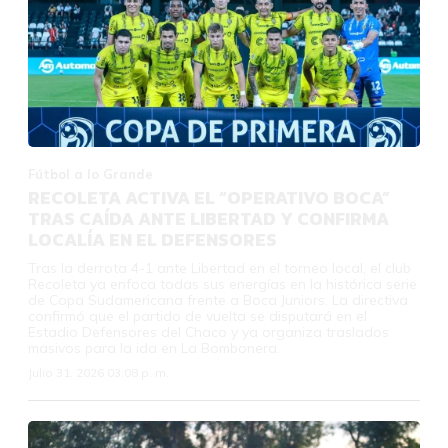
Fútbol a lo Grande
RECOLETA ACTIVA EL “OPERATIVO BOCA”
TRAS CAÍDA ANTE LIBERTAD Y CONFIRMA
LOCALÍA EN EL DEFENSORES
Tras la derrota 4-1 ante Libertad en el torneo local, el club
Recoleta ya enfoca todas sus energías en la histórica serie
de Copa Sudamericana frente a Boca Juniors. La directiva
confirmó que el partido de vuelta se disputará en el
Estadio Defensores del Chaco y ya organiza traslados
masivos para la ida en La Bombonera.
Julio 31, 2026 03:08 p. m.