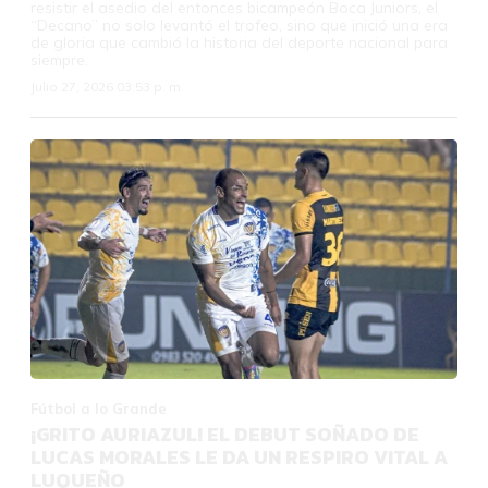
resistir el asedio del entonces bicampeón Boca Juniors, el
“Decano” no solo levantó el trofeo, sino que inició una era
de gloria que cambió la historia del deporte nacional para
siempre.
Julio 27, 2026 03:53 p. m.
Fútbol a lo Grande
¡GRITO AURIAZUL! EL DEBUT SOÑADO DE
LUCAS MORALES LE DA UN RESPIRO VITAL A
LUQUEÑO