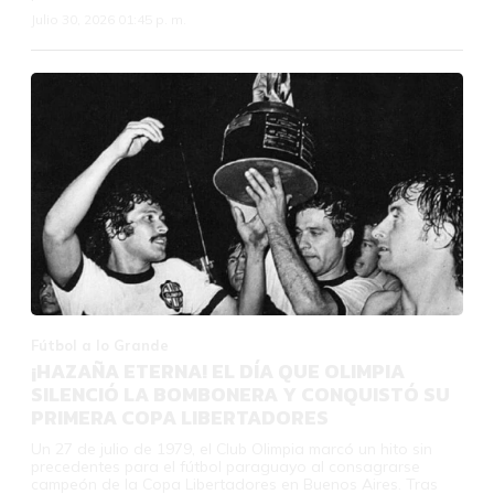
Julio 30, 2026 01:45 p. m.
Fútbol a lo Grande
¡HAZAÑA ETERNA! EL DÍA QUE OLIMPIA
SILENCIÓ LA BOMBONERA Y CONQUISTÓ SU
PRIMERA COPA LIBERTADORES
Un 27 de julio de 1979, el Club Olimpia marcó un hito sin
precedentes para el fútbol paraguayo al consagrarse
campeón de la Copa Libertadores en Buenos Aires. Tras