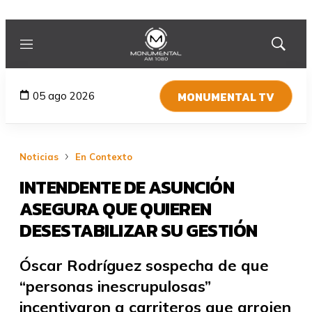
Menú
Mostrar
búsqued
MONUMENTAL TV
05 ago 2026
Noticias
En Contexto
INTENDENTE DE ASUNCIÓN
ASEGURA QUE QUIEREN
DESESTABILIZAR SU GESTIÓN
Óscar Rodríguez sospecha de que
“personas inescrupulosas”
incentivaron a carriteros que arrojen