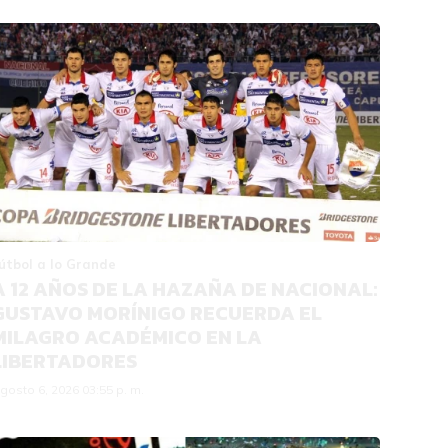
útbol a lo Grande
A 12 AÑOS DE LA HAZAÑA DE NACIONAL:
GUSTAVO MORÍNIGO RECUERDA EL
MILAGRO ACADÉMICO EN LA
LIBERTADORES
gosto 6, 2026 03:55 p. m.