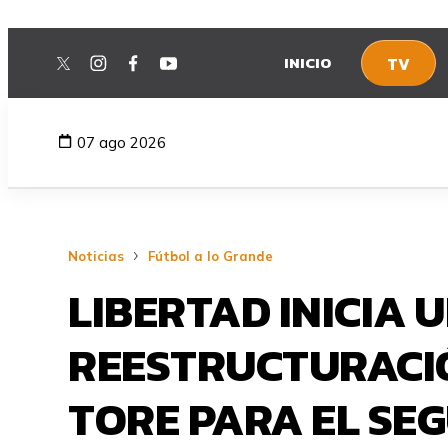
INICIO
TV
twitter
instagram
facebook
youtube
07 ago 2026
Noticias
Fútbol a lo Grande
LIBERTAD INICIA
REESTRUCTURACIÓN
TORE PARA EL SE