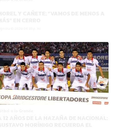
MOREL Y CAÑETE: “VAMOS DE MENOS A
MÁS” EN CERRO
gosto 6, 2026 04:15 p. m.
útbol a lo Grande
A 12 AÑOS DE LA HAZAÑA DE NACIONAL:
GUSTAVO MORÍNIGO RECUERDA EL