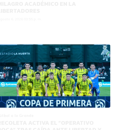
MILAGRO ACADÉMICO EN LA
LIBERTADORES
gosto 6, 2026 03:55 p. m.
útbol a lo Grande
RECOLETA ACTIVA EL “OPERATIVO
BOCA” TRAS CAÍDA ANTE LIBERTAD Y