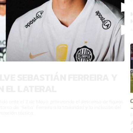
A
LVE SEBASTIÁN FERREIRA Y
N EL LATERAL
ido ante el 2 de Mayo, priorizando el descanso de figuras
torno de “Seba” Ferreira a la titularidad y la inclusión del
otación táctica.
F