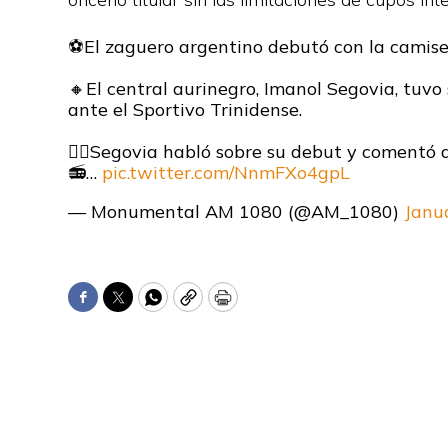
⚽️El zaguero argentino debutó con la camis
🔸El central aurinegro, Imanol Segovia, tuvo 
ante el Sportivo Trinidense.
👉🏼Segovia habló sobre su debut y comentó 
📻…
pic.twitter.com/NnmFXo4gpL
— Monumental AM 1080 (@AM_1080)
Janu
Facebook
Twitter
WhatsApp
Copy
Print