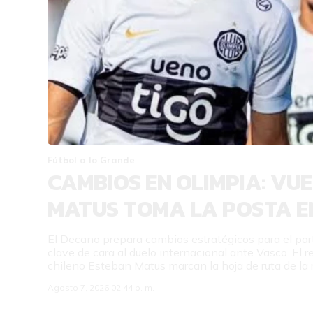
Fútbol a lo Grande
CAMBIOS EN OLIMPIA: VUE
MATUS TOMA LA POSTA E
El Decano prepara cambios estratégicos para el part
clave de cara al duelo internacional ante Vasco. El re
chileno Esteban Matus marcan la hoja de ruta de la r
Agosto 7, 2026 02:44 p. m.