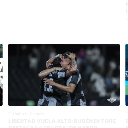
A
Fútbol a lo Grande
F
LIBERTAD VUELA ALTO: RUBÉN DI TORE
DESTACA LA “GARRA” DE HAEDO